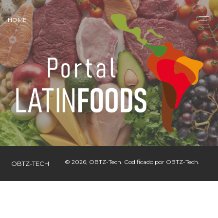
HOME
©
2026,
OBTZ-Tech
. Codificado por
OBTZ-Tech
.
OBTZ-TECH